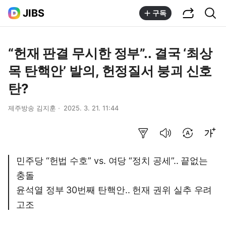
공유하기
통합검색
JIBS
구독
“헌재 판결 무시한 정부”.. 결국 ‘최상
목 탄핵안’ 발의, 헌정질서 붕괴 신호
탄?
제주방송 김지훈
2025. 3. 21. 11:44
요약보기
음성으로 듣기
번역 설정
글씨크기 조절하기
민주당 “헌법 수호” vs. 여당 “정치 공세”.. 끝없는
충돌
윤석열 정부 30번째 탄핵안.. 헌재 권위 실추 우려
고조