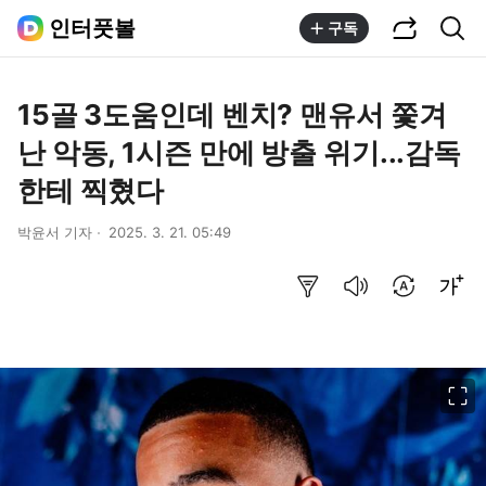
공유하기
통합검색
인터풋볼
구독
15골 3도움인데 벤치? 맨유서 쫓겨
난 악동, 1시즌 만에 방출 위기...감독
한테 찍혔다
박윤서 기자
2025. 3. 21. 05:49
요약보기
음성으로 듣기
번역 설정
글씨크기 조절하기
이미지 크게 보기