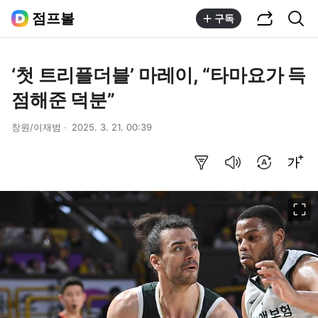
공유하기
통합검색
점프볼
구독
‘첫 트리플더블’ 마레이, “타마요가 득
점해준 덕분”
창원/이재범
2025. 3. 21. 00:39
요약보기
음성으로 듣기
번역 설정
글씨크기 조절하기
이미지 크게 보기