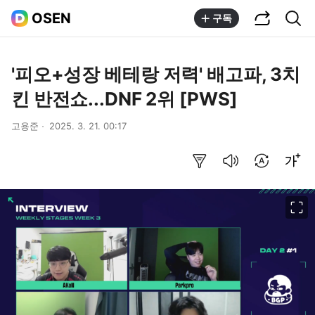
공유하기
통합검색
OSEN
구독
'피오+성장 베테랑 저력' 배고파, 3치
킨 반전쇼...DNF 2위 [PWS]
고용준
2025. 3. 21. 00:17
요약보기
음성으로 듣기
번역 설정
글씨크기 조절하기
이미지 크게 보기