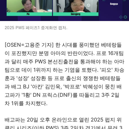
2025 PWS 페이즈1 중계화면 캡처.
[OSEN=고용준 기자] 한 시대를 풍미했던 베테랑들
이 포진했지만 분명 아마의 반란이었다. 프로 16개팀
과 달리 매주 PWS 본선진출전을 통과해야 하는 아마
팀으로 데이 1위까지 하는 기염을 토했다. '피오' 차승
훈과 '성장' 성장환 등 프로 출신의 쟁쟁한 베테랑들
과 배그 BJ '아칸' 김민욱, '박프로' 박혜성이 뭉친 배
고파가 '1황' DN 프릭스(DNF)를 따돌리고 3주 2일
차 1위를 차지했다.
배고파는 20일 오후 온라인으로 열린 2025 펍지 위
클리 시리즈(이하 PWS) 3주 2일차 경기에서 무려 3