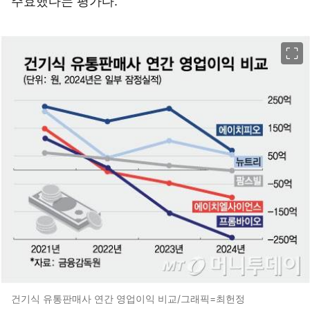
주효했다는 평가다.
이미지 크게 보기
건기식 유통판매사 연간 영업이익 비교/그래픽=최헌정