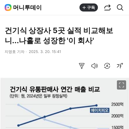
공유하기
통합검색
머니투데이
구독
건기식 상장사 5곳 실적 비교해보
니...나홀로 성장한 '이 회사'
지영호 기자
2025. 3. 20. 15:41
요약보기
음성으로 듣기
번역 설정
글씨크기 조절하기
이미지 크게 보기