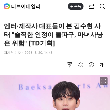
공유하기
통합검색
티브이데일리
구독
엔터·제작사 대표들이 본 김수현 사
태 "솔직한 인정이 돌파구, 마녀사냥
은 위험" [TD기획]
김지현 기자
2025. 3. 20. 14:48
요약보기
음성으로 듣기
번역 설정
글씨크기 조절하기
이미지 크게 보기