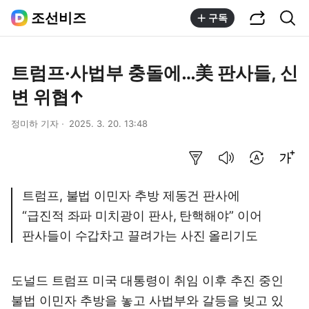
공유하기
통합검색
조선비즈
구독
트럼프·사법부 충돌에…美 판사들, 신
변 위협↑
정미하 기자
2025. 3. 20. 13:48
요약보기
음성으로 듣기
번역 설정
글씨크기 조절하기
트럼프, 불법 이민자 추방 제동건 판사에
“급진적 좌파 미치광이 판사, 탄핵해야” 이어
판사들이 수갑차고 끌려가는 사진 올리기도
도널드 트럼프 미국 대통령이 취임 이후 추진 중인
불법 이민자 추방을 놓고 사법부와 갈등을 빚고 있