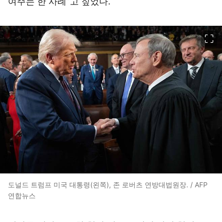
여주는 한 사례”고 짚었다.
이미지 크게 보기
도널드 트럼프 미국 대통령(왼쪽), 존 로버츠 연방대법원장. / AFP
연합뉴스