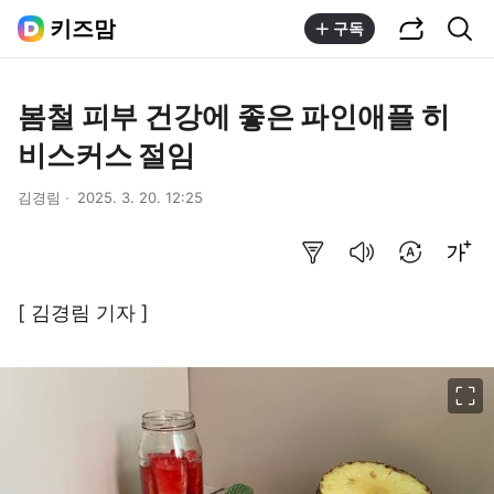
공유하기
통합검색
키즈맘
구독
봄철 피부 건강에 좋은 파인애플 히
비스커스 절임
김경림
2025. 3. 20. 12:25
요약보기
음성으로 듣기
번역 설정
글씨크기 조절하기
[ 김경림 기자 ]
이미지 크게 보기