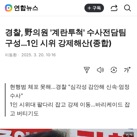
공유하기
통합검색
연합뉴스
구독
경찰, 野의원 '계란투척' 수사전담팀
구성…1인 시위 강제해산(종합)
이동환
2025. 3. 20. 10:16
요약보기
음성으로 듣기
번역 설정
글씨크기 조절하기
현행범 체포 못해…경찰 "심각성 감안해 신속·엄정
수사"
1인 시위대 팔다리 잡고 강제 이동…바리케이드 잡
고 버티기도
이미지 크게 보기