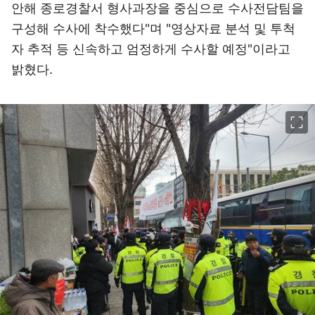
안해 종로경찰서 형사과장을 중심으로 수사전담팀을
구성해 수사에 착수했다"며 "영상자료 분석 및 투척
자 추적 등 신속하고 엄정하게 수사할 예정"이라고
밝혔다.
이미지 크게 보기