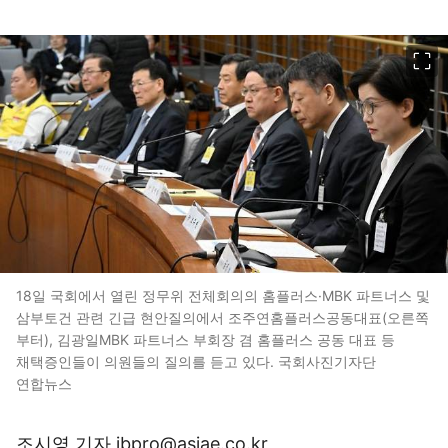
이미지 크게 보기
18일 국회에서 열린 정무위 전체회의의 홈플러스·MBK 파트너스 및
삼부토건 관련 긴급 현안질의에서 조주연홈플러스공동대표(오른쪽
부터), 김광일MBK 파트너스 부회장 겸 홈플러스 공동 대표 등
채택증인들이 의원들의 질의를 듣고 있다. 국회사진기자단
연합뉴스
조시영 기자 ibpro@asiae.co.kr