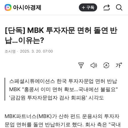
공유하기
통합검색
아시아경제
구독
[단독] MBK 투자자문 면허 돌연 반
납…이유는?
조시영
2025. 3. 20. 07:00
요약보기
음성으로 듣기
번역 설정
글씨크기 조절하기
스페셜시튜에이션스 한국 투자자문업 면허 반납
MBK "홍콩서 이미 면허 확보…국내에선 불필요"
'금감원 투자자문업자 검사 회피용' 시각도
MBK파트너스(MBK)가 산하 펀드 운용사의 투자자
문업 면허를 돌연 반납하기로 했다. 회사 측은 "국내