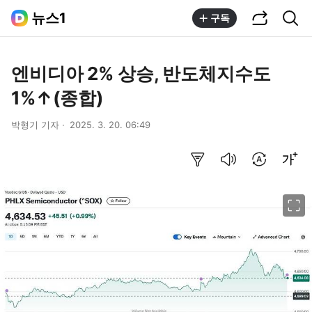
공유하기
통합검색
뉴스1
구독
엔비디아 2% 상승, 반도체지수도
1%↑(종합)
박형기 기자
2025. 3. 20. 06:49
요약보기
음성으로 듣기
번역 설정
글씨크기 조절하기
이미지 크게 보기