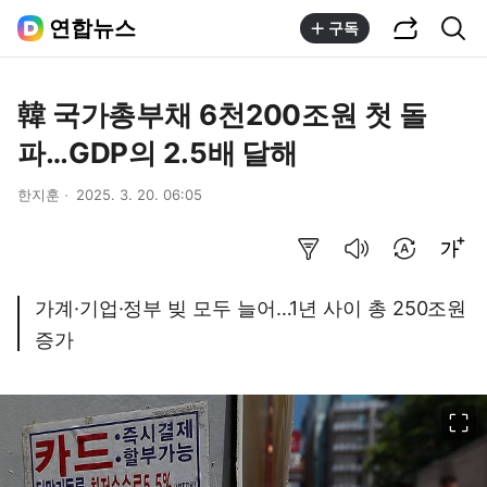
공유하기
통합검색
연합뉴스
구독
韓 국가총부채 6천200조원 첫 돌
파…GDP의 2.5배 달해
한지훈
2025. 3. 20. 06:05
요약보기
음성으로 듣기
번역 설정
글씨크기 조절하기
가계·기업·정부 빚 모두 늘어…1년 사이 총 250조원
증가
이미지 크게 보기