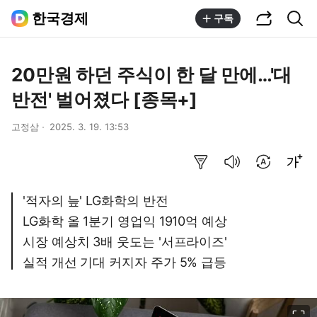
공유하기
통합검색
한국경제
구독
20만원 하던 주식이 한 달 만에…'대
반전' 벌어졌다 [종목+]
고정삼
2025. 3. 19. 13:53
요약보기
음성으로 듣기
번역 설정
글씨크기 조절하기
'적자의 늪' LG화학의 반전
LG화학 올 1분기 영업익 1910억 예상
시장 예상치 3배 웃도는 '서프라이즈'
실적 개선 기대 커지자 주가 5% 급등
이미지 크게 보기