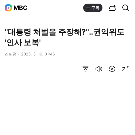
공유하기
통합검색
MBC
구독
"대통령 처벌을 주장해?"‥권익위도
'인사 보복'
김민형
2025. 3. 19. 01:46
요약보기
음성으로 듣기
번역 설정
글씨크기 조절하기