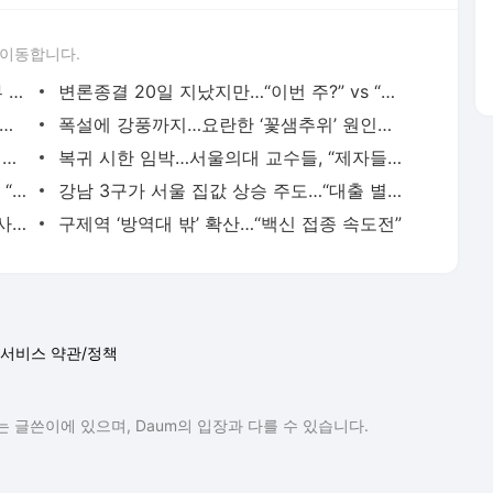
 이동합니다.
정부 “‘민감국가’, 외교정책 아닌 에너지부 산하 연구소 보안 문제”
변론종결 20일 지났지만…“이번 주?” vs “더 늦을 수도”
 선고 앞두고 ‘장기 침묵’…참모진도 언행 자제
폭설에 강풍까지…요란한 ‘꽃샘추위’ 원인은?
고강도 노동에 최저임금…치매 환자 꺼리는 요양보호사들
복귀 시한 임박…서울의대 교수들, “제자들 오만” 작심 비판
트럼프 시대, 사면초가 K-반도체…이재용 “사즉생 각오해야”
강남 3구가 서울 집값 상승 주도…“대출 별도 관리”
군 무인기, 착륙하다 헬기와 충돌…잇단 사고에 불안
구제역 ‘방역대 밖’ 확산…“백신 접종 속도전”
서비스 약관/정책
 글쓴이에 있으며, Daum의 입장과 다를 수 있습니다.