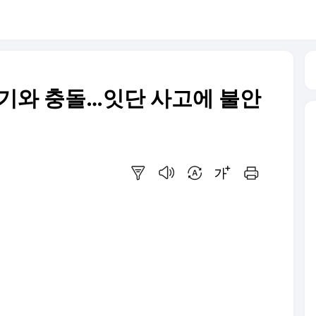
헬기와 충돌…잇단 사고에 불안
요약보기
음성으로 듣기
번역 설정
글씨크기 조절하기
인쇄하기