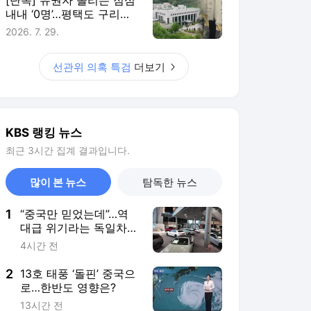
내내 ‘0명’…평택도 구리도
수상한 투표율
2026. 7. 29.
선관위 의혹 특검
더보기
KBS 랭킹 뉴스
최근 3시간 집계 결과입니다.
많이 본 뉴스
탐독한 뉴스
1
“중국만 믿었는데”…역
대급 위기라는 독일차
근황 [잇슈 머니]
4시간 전
2
13호 태풍 ‘돌핀’ 중국으
로…한반도 영향은?
13시간 전