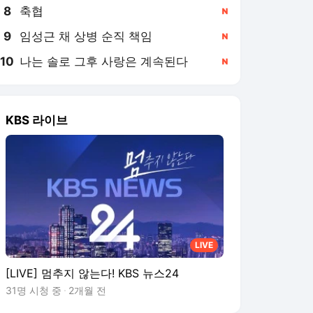
8
축협
,신규
9
임성근 채 상병 순직 책임
,신규
10
나는 솔로 그후 사랑은 계속된다
,신규
KBS 라이브
LIVE
[LIVE] 멈추지 않는다! KBS 뉴스24
31명 시청 중
2개월 전