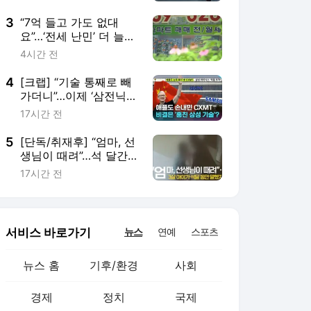
3
“7억 들고 가도 없대
요”…‘전세 난민’ 더 늘어
난다? [잇슈 머니]
4시간 전
4
[크랩] “기술 통째로 빼
가더니”…이제 ‘삼전닉
스’ 노리는 중국 CXMT
17시간 전
5
[단독/취재후] “엄마, 선
생님이 때려”…석 달간
이어진 세 살 아이의 호
17시간 전
소
서비스 바로가기
뉴스
연예
스포츠
뉴스 홈
기후/환경
사회
경제
정치
국제