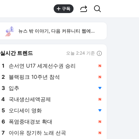
공유하기
검색
구독
뉴스 밖 이야기, 다음 커뮤니티 웹에서 보기
실시간 트렌드
오늘 2:24 기준
툴팁보기
1
손서연 U17 세계선수권 승리
,신규
2
블랙핑크 10주년 참석
,신규
4
국내생산세액공제
,신규
5
오디세이 영화
,하락
6
폭염중대경보 확대
,신규
7
아이유 장기하 노래 선곡
,신규