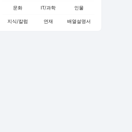
문화
IT/과학
인물
지식/칼럼
연재
배열설명서