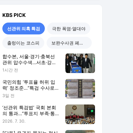
KBS
PICK
선관위 의혹 특검
극한 폭염·열대야
출렁이는 코스피
보완수사권 폐지 진통
합수본, 서울·경기·충북선
관위 압수수색…서초·강남
도 ‘통계조작’ 정황
1시간 전
국민의힘 ‘투표율 허위 입
력’ 정조준…“특검 수사로
전모 밝혀야”
3일 전
‘선관위 특검법’ 국회 본회
의 통과…“투표지 부족·통
계 조작 의혹 등 수사”
2026. 7. 30.
[단독] 유권자 몰리는 점심