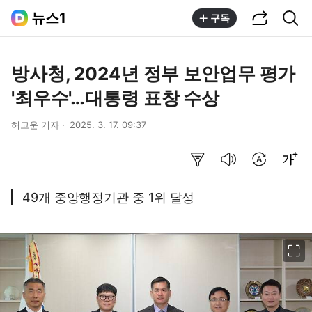
공유하기
통합검색
뉴스1
구독
방사청, 2024년 정부 보안업무 평가
'최우수'…대통령 표창 수상
허고운 기자
2025. 3. 17. 09:37
요약보기
음성으로 듣기
번역 설정
글씨크기 조절하기
49개 중앙행정기관 중 1위 달성
이미지 크게 보기