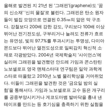
올해로 발견된 지 21년 된 ‘그래핀’(graphene)도 ‘꿈
의 신소재’ ‘신의 물질’로 불린다. 그래핀은 탄소 원자
들이 벌집 모양으로 연결된 0.35㎚의 얇은 막 구조
다. 강철보다 200배 강한 강도, 구리보다 100배 이상
뛰어난 전기전도성, 구부리거나 늘려도 전류가 흐르
는 유연성, 빛의 97.7%를 투과시키는 투명성, 다이아
몬드보다 뛰어난 열전도성으로 일찌감치 혁신적 소
재로 각광받았다. 2004년 국제학술지 ‘사이언스’에
실리며 그래핀을 발견했던 안드레 가임과 콘스탄틴
노보셀로프 영국 맨체스터대 연구팀은 일약 과학계
스타로 떠올랐고 2010년 노벨 물리학상을 거머쥐었
다. 이들이 그래핀을 발견한 것은 ‘금요일 밤의 실
험’을 통해서다. 가임과 노보셀로프 교수 등은 개구리
를 공중부양시키거나 게코도마뱀 발바닥을 흉내 낸
테이프를 만드는 등 호기심을 충족하기 위한 실험을