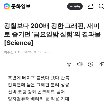
공유하기
통합검색
문화일보
구독
강철보다 200배 강한 그래핀, 재미
로 즐기던 ‘금요일밤 실험’의 결과물
[Science]
박수진 기자
2025. 3. 17. 09:06
요약보기
음성으로 듣기
번역 설정
글씨크기 조절하기
흑연에 테이프 붙였다 뗐다 반복
접착면에 묻은 그래핀 분리 성공
선박 코팅·강화 콘크리트 넘어
양자컴퓨터·배터리 등 적용 기대