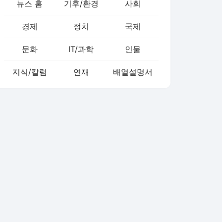
뉴스 홈
기후/환경
사회
경제
정치
국제
문화
IT/과학
인물
지식/칼럼
연재
배열설명서