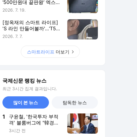
‘500만원대 끝판왕’ 엑스퍼
트북 울트라, 20일 써보니
2026. 7. 19.
[정옥재의 스마트 라이프]
'S 라인 만들어볼까'…‘T50
에어 2세대’ 앉아보니
2026. 7. 7.
스마트라이프
더보기
국제신문 랭킹 뉴스
최근 3시간 집계 결과입니다.
많이 본 뉴스
탐독한 뉴스
1
구윤철, '한국투자 부적
격' 블룸버그에 "韓경제
어느 때보다 견실"
3시간 전