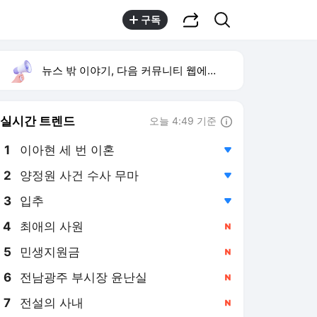
공유하기
검색
구독
뉴스 밖 이야기, 다음 커뮤니티 웹에서 보기
실시간 트렌드
오늘 4:49 기준
툴팁보기
1
이아현 세 번 이혼
,하락
2
양정원 사건 수사 무마
,하락
3
입추
,하락
4
최애의 사원
,신규
5
민생지원금
,신규
6
전남광주 부시장 윤난실
,신규
7
전설의 사내
,신규