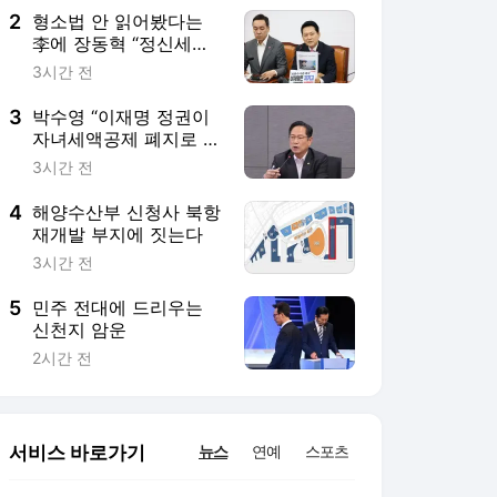
2
형소법 안 읽어봤다는
李에 장동혁 “정신세계
궁금”
3시간 전
3
박수영 “이재명 정권이
자녀세액공제 폐지로 국
민 고혈 짜내”
3시간 전
4
해양수산부 신청사 북항
재개발 부지에 짓는다
3시간 전
5
민주 전대에 드리우는
신천지 암운
2시간 전
서비스 바로가기
뉴스
연예
스포츠