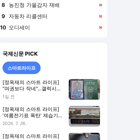
8
농진청 가을감자 재배
,신규
9
자동차 리콜센터
,신규
10
오디세이
,신규
국제신문
PICK
스마트라이프
[정옥재의 스마트 라이프]
"여권보다 작네"…갤럭시
Z8 폴드 써보니
1일 전
[정옥재의 스마트 라이프]
'여름전기료 폭탄' 제습기
로 막아볼까
2026. 7. 26.
[정옥재의 스마트 라이프]