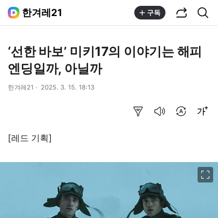
공유하기
통합검색
한겨레21
구독
‘선한 바보’ 미키17의 이야기는 해피
엔딩일까, 아닐까
한겨레21
2025. 3. 15. 18:13
요약보기
음성으로 듣기
번역 설정
글씨크기 조절하기
[레드 기획]
이미지 크게 보기