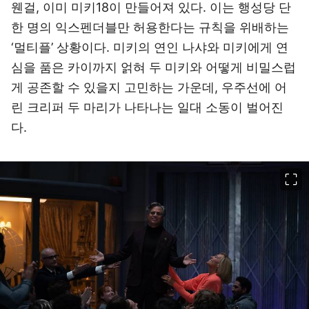
웬걸, 이미 미키18이 만들어져 있다. 이는 행성당 단
한 명의 익스펜더블만 허용한다는 규칙을 위배하는
‘멀티플’ 상황이다. 미키의 연인 나샤와 미키에게 연
심을 품은 카이까지 얽혀 두 미키와 어떻게 비밀스럽
게 공존할 수 있을지 고민하는 가운데, 우주선에 어
린 크리퍼 두 마리가 나타나는 일대 소동이 벌어진
다.
이미지 크게 보기