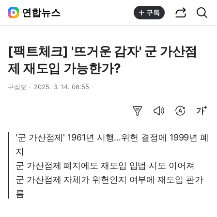
공유하기
통합검색
연합뉴스
구독
[팩트체크] '뜨거운 감자' 군 가산점
제 재도입 가능한가?
구정모
2025. 3. 14. 06:55
요약보기
음성으로 듣기
번역 설정
글씨크기 조절하기
'군 가산점제' 1961년 시행…위헌 결정에 1999년 폐
지
군 가산점제 폐지에도 재도입 입법 시도 이어져
군 가산점제 자체가 위헌인지 여부에 재도입 판가
름