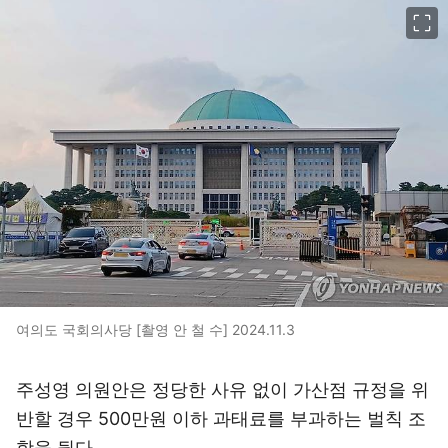
이미지 크게 보기
여의도 국회의사당 [촬영 안 철 수] 2024.11.3
주성영 의원안은 정당한 사유 없이 가산점 규정을 위
반할 경우 500만원 이하 과태료를 부과하는 벌칙 조
항을 뒀다.