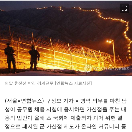
이미지 크게 보기
연말 휴전선 야간 경계근무 [연합뉴스 자료사진]
(서울=연합뉴스) 구정모 기자 = 병역 의무를 마친 남
성이 공무원 채용 시험에 응시하면 가산점을 주는 내
용의 법안이 올해 초 국회에 제출되자 과거 위헌 결
정으로 폐지된 군 가산점 제도가 온라인 커뮤니티 등