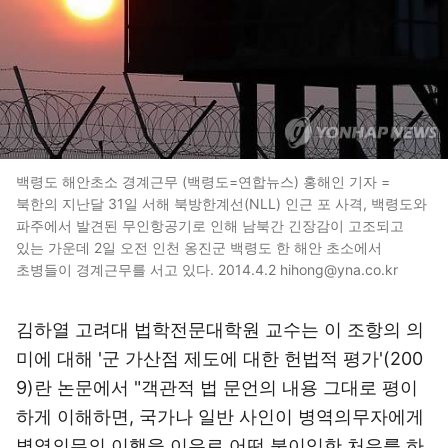
백령도 해안초소 경계근무 (백령도=연합뉴스) 홍해인 기자 =
북한의 지난달 31일 서해 북방한계선(NLL) 인근 포 사격, 백령도와
파주에서 발견된 무인항공기로 인해 남북간 긴장감이 고조되고
있는 가운데 2일 오전 인천 옹진군 백령도 한 해안 초소에서
초병들이 경계근무를 서고 있다. 2014.4.2 hihong@yna.co.kr
김하열 고려대 법학전문대학원 교수는 이 조항의 의
미에 대해 '군 가산점 제도에 대한 헌법적 평가'(200
9)란 논문에서 "객관적 법 문언의 내용 그대로 평이
하게 이해하면, 국가나 일반 사인이 병역의무자에게
병역의무의 이행을 이유로 어떤 불이익한 처우를 하