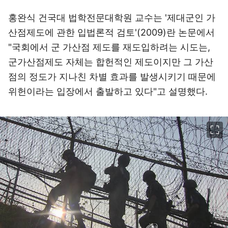
홍완식 건국대 법학전문대학원 교수는 '제대군인 가
산점제도에 관한 입법론적 검토'(2009)란 논문에서
"국회에서 군 가산점 제도를 재도입하려는 시도는,
군가산점제도 자체는 합헌적인 제도이지만 그 가산
점의 정도가 지나친 차별 효과를 발생시키기 때문에
위헌이라는 입장에서 출발하고 있다"고 설명했다.
이미지 크게 보기