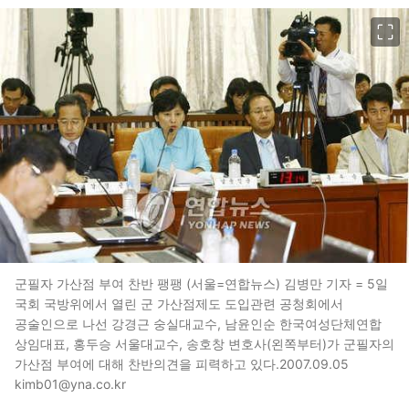
이미지 크게 보기
군필자 가산점 부여 찬반 팽팽 (서울=연합뉴스) 김병만 기자 = 5일
국회 국방위에서 열린 군 가산점제도 도입관련 공청회에서
공술인으로 나선 강경근 숭실대교수, 남윤인순 한국여성단체연합
상임대표, 홍두승 서울대교수, 송호창 변호사(왼쪽부터)가 군필자의
가산점 부여에 대해 찬반의견을 피력하고 있다.2007.09.05
kimb01@yna.co.kr