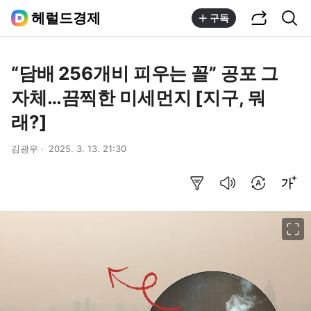
공유하기
통합검색
헤럴드경제
구독
“담배 256개비 피우는 꼴” 공포 그
자체…끔찍한 미세먼지 [지구, 뭐
래?]
김광우
2025. 3. 13. 21:30
요약보기
음성으로 듣기
번역 설정
글씨크기 조절하기
이미지 크게 보기