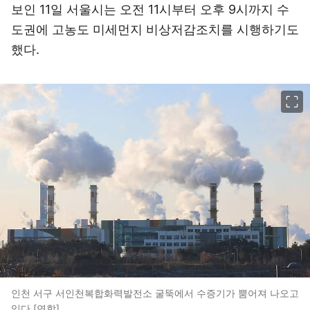
보인 11일 서울시는 오전 11시부터 오후 9시까지 수
도권에 고농도 미세먼지 비상저감조치를 시행하기도
했다.
이미지 크게 보기
인천 서구 서인천복합화력발전소 굴뚝에서 수증기가 뿜어져 나오고
있다.[연합]