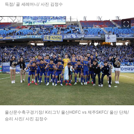
득점/ 골 세레머니/ 사진 김정수
이미지 크게 보기
울산문수축구경기장/ K리그1/ 울산HDFC vs 제주SKFC/ 울산 단체/
승리 사진/ 사진 김정수