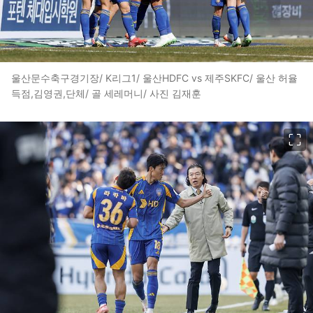
울산문수축구경기장/ K리그1/ 울산HDFC vs 제주SKFC/ 울산 허율
득점,김영권,단체/ 골 세레머니/ 사진 김재훈
이미지 크게 보기