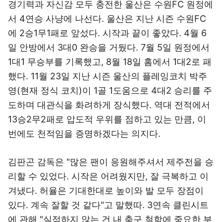
경기력과 자신감 모두 충전한 울산은 수원FC 원정에
서 4연승 사냥에 나선다. 울산은 지난 시즌 수원FC
에 2승1무1패로 앞섰다. 시작과 끝이 좋았다. 4월 6
일 안방에서 3대0 완승을 거뒀다. 7월 5일 원정에서
1대1 무승부를 기록했고, 8월 18일 홈에서 1대2로 패
했다. 11월 23일 지난 시즌 울산의 플레잉코치 박주
영(현재 정식 코치)이 1골 1도움으로 4대2 승리를 주
도하며 대관식을 화려하게 장식했다. 역대 전적에서
13승2무2패로 압도적 우위를 점하고 있는 만큼, 이
번에도 천적임을 증명하겠다는 의지다.
김판곤 감독은 "많은 팬이 응원해주셔서 제주전을 승
리할 수 있었다. 시작은 어려웠지만, 잘 극복하고 이
겨냈다. 허율은 기대한대로 높이와 발 모두 장점이
있다. 계속 잘할 것 같다"고 말했따. 3연속 클린시트
에 관해 "실점하지 않는 건 내 축구 철학에 중요한 부