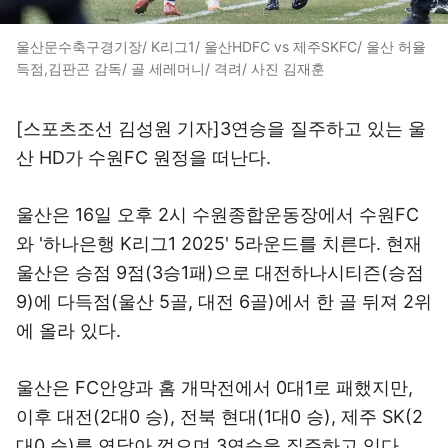
울산문수축구경기장/ K리그1/ 울산HDFC vs 제주SKFC/ 울산 허율
득점,김판곤 감독/ 골 세레머니/ 격려/ 사진 김재훈
[스포츠조선 김성원 기자]3연승을 질주하고 있는 울
산 HD가 수원FC 원정을 떠난다.
울산은 16일 오후 2시 수원종합운동장에서 수원FC
와 '하나은행 K리그1 2025' 5라운드를 치른다. 현재
울산은 승점 9점(3승1패)으로 대전하나시티즌(승점
9)에 다득점(울산 5골, 대전 6골)에서 한 골 뒤져 2위
에 올라 있다.
울산은 FC안양과 홈 개막전에서 0대1로 패했지만,
이후 대전(2대0 승), 전북 현대(1대0 승), 제주 SK(2
대0 승)를 연달아 꺾으며 3연승을 질주하고 있다.