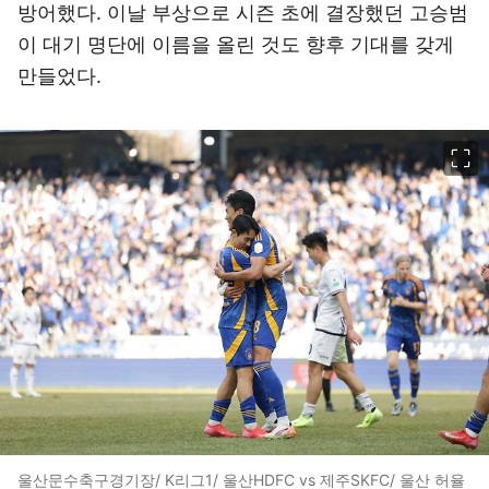
방어했다. 이날 부상으로 시즌 초에 결장했던 고승범
이 대기 명단에 이름을 올린 것도 향후 기대를 갖게
만들었다.
이미지 크게 보기
울산문수축구경기장/ K리그1/ 울산HDFC vs 제주SKFC/ 울산 허율