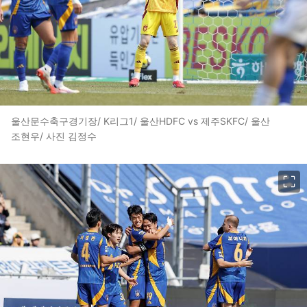
울산문수축구경기장/ K리그1/ 울산HDFC vs 제주SKFC/ 울산
조현우/ 사진 김정수
이미지 크게 보기