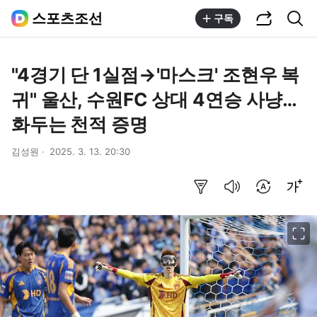
공유하기
통합검색
스포츠조선
구독
"4경기 단 1실점→'마스크' 조현우 복
귀" 울산, 수원FC 상대 4연승 사냥…
화두는 천적 증명
김성원
2025. 3. 13. 20:30
요약보기
음성으로 듣기
번역 설정
글씨크기 조절하기
이미지 크게 보기