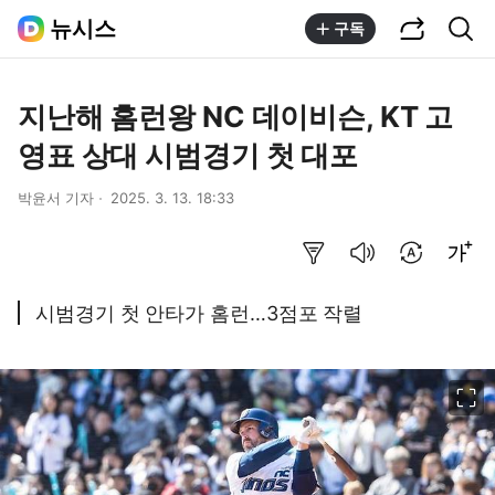
공유하기
통합검색
뉴시스
구독
지난해 홈런왕 NC 데이비슨, KT 고
영표 상대 시범경기 첫 대포
박윤서 기자
2025. 3. 13. 18:33
요약보기
음성으로 듣기
번역 설정
글씨크기 조절하기
시범경기 첫 안타가 홈런…3점포 작렬
이미지 크게 보기