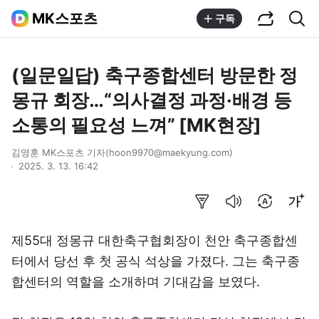
공유하기
통합검색
MK스포츠
구독
(일문일답) 축구종합센터 방문한 정
몽규 회장…“의사결정 과정·배경 등
소통의 필요성 느껴” [MK현장]
김영훈 MK스포츠 기자(hoon9970@maekyung.com)
2025. 3. 13. 16:42
요약보기
음성으로 듣기
번역 설정
글씨크기 조절하기
제55대 정몽규 대한축구협회장이 천안 축구종합센
터에서 당선 후 첫 공식 석상을 가졌다. 그는 축구종
합센터의 역할을 소개하며 기대감을 보였다.