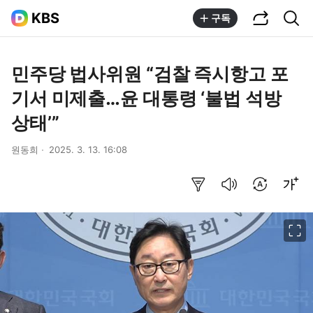
공유하기
통합검색
KBS
구독
민주당 법사위원 “검찰 즉시항고 포
기서 미제출…윤 대통령 ‘불법 석방
상태’”
원동희
2025. 3. 13. 16:08
요약보기
음성으로 듣기
번역 설정
글씨크기 조절하기
이미지 크게 보기