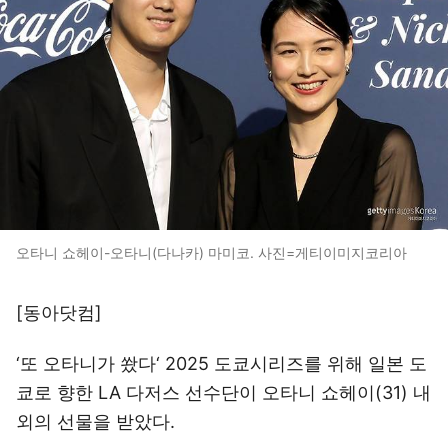
오타니 쇼헤이-오타니(다나카) 마미코. 사진=게티이미지코리아
[동아닷컴]
‘또 오타니가 쐈다‘ 2025 도쿄시리즈를 위해 일본 도
쿄로 향한 LA 다저스 선수단이 오타니 쇼헤이(31) 내
외의 선물을 받았다.