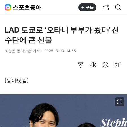
공유하기
통합검색
스포츠동아
구독
LAD 도쿄로 ‘오타니 부부가 쐈다’ 선
수단에 큰 선물
조성운 동아닷컴 기자
2025. 3. 13. 14:55
요약보기
음성으로 듣기
번역 설정
글씨크기 조절하기
[동아닷컴]
이미지 크게 보기