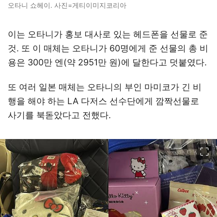
오타니 쇼헤이. 사진=게티이미지코리아
이는 오타니가 홍보 대사로 있는 헤드폰을 선물로 준
것. 또 이 매체는 오타니가 60명에게 준 선물의 총 비
용은 300만 엔(약 2951만 원)에 달한다고 덧붙였다.
또 여러 일본 매체는 오타니의 부인 마미코가 긴 비
행을 해야 하는 LA 다저스 선수단에게 깜짝선물로
사기를 북돋았다고 전했다.
이미지 크게 보기