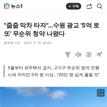
공유하기
통합검색
뉴스1
구독
"줍줍 막차 타자"…수원 광교 '5억 로
또' 무순위 청약 나왔다
윤주현 기자
2025. 3. 13. 05:00
요약보기
음성으로 듣기
번역 설정
글씨크기 조절하기
5월부터 유주택자 금지…2가구 무순위 청약 진행
시세 차익만 5억 원 이상…"20만 명 넘게 몰릴 것"
이미지 크게 보기