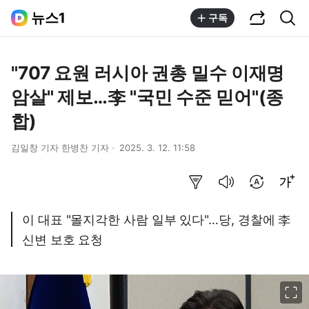
공유하기
통합검색
뉴스1
구독
"707 요원 러시아 권총 밀수 이재명
암살" 제보…李 "국민 수준 믿어"(종
합)
김일창 기자 한병찬 기자
2025. 3. 12. 11:58
요약보기
음성으로 듣기
번역 설정
글씨크기 조절하기
이 대표 "몰지각한 사람 일부 있다"…당, 경찰에 李
신변 보호 요청
이미지 크게 보기