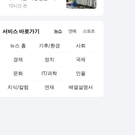
시동 끄는 게 두렵다"
12시간 전
서비스 바로가기
뉴스
연예
스포츠
뉴스 홈
기후/환경
사회
경제
정치
국제
문화
IT/과학
인물
지식/칼럼
연재
배열설명서