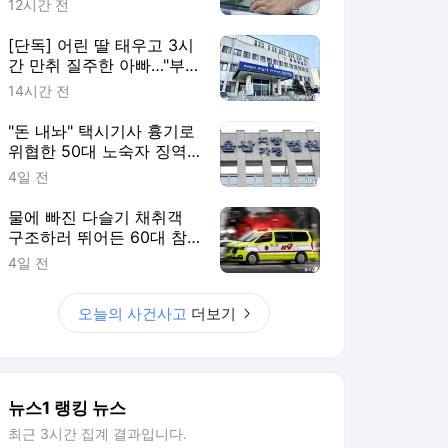
12시간 전
[단독] 어린 딸 태우고 3시
간 만취 질주한 아빠…"부
부싸움 뒤 홧김에"
14시간 전
"돈 내놔" 택시기사 흉기로
위협한 50대 노숙자 징역
2년
4일 전
물에 빠진 다슬기 채취객
구조하러 뛰어든 60대 참
변…익수자는 회복
4일 전
오늘의 사건사고
더보기
뉴스1 랭킹 뉴스
최근 3시간 집계 결과입니다.