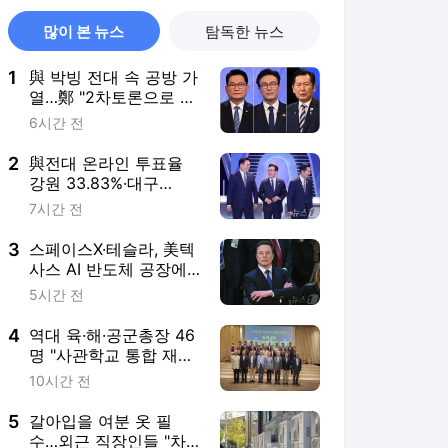
많이 본 뉴스
탐독한 뉴스
1
與 박빙 전대 속 공방 가
열…鄭 "2차토론으로 게
임 끝" 金 "제가 과반"
6시간 전
(종합)
2
與전대 온라인 투표율
강원 33.83%·대구
61.72%·경북 60.12%
7시간 전
3
스페이스X·테슬라, 美텍
사스 AI 반도체 공장에
23조9000억원 투자
5시간 전
4
역대 육·해·공군총장 46
명 "사관학교 통합 재검
토해야"
10시간 전
5
갈아입을 여분 옷 필
수…외근 직장인들 "차