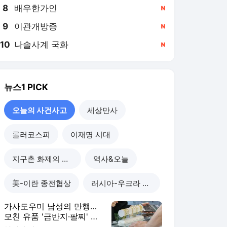
8
배우한가인
,신규
9
이관개방증
,신규
10
나솔사계 국화
,신규
뉴스1
PICK
오늘의 사건사고
세상만사
롤러코스피
이재명 시대
지구촌 화제의 뉴스
역사&오늘
美-이란 종전협상
러시아-우크라 전쟁
가사도우미 남성의 만행…
모친 유품 '금반지·팔찌' 녹
여 팔았다