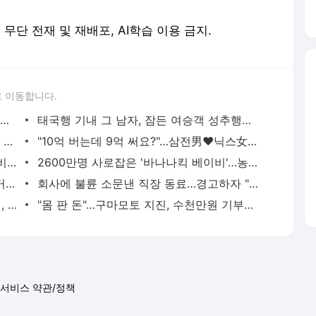
erved. 무단 전재 및 재배포, AI학습 이용 금지.
 이동합니다.
"호텔서 상간남과 스킨십 나눈 시누이 목격…제 남편이 입 다물라 하네요"
태국행 기내 그 남자, 잠든 여승객 성추행…"바지에 체액까지 묻었다"
허지웅 "우리가 지지했던 인간들이 이 꼴 만들어"…형소법 개정안에 발끈
"10억 버는데 9억 써요?"…삼전男♥닉스女 3:3 단체소개팅 예능 화제
유하진, 민낯도 반짝반짝…'14세 연상 예비남편' 강균성이 반한 청순 미모 [N샷]
2600만명 사로잡은 '바나나킥 베이비'…농심의 깜짝 선물
황정민 폭로녀 "합의? 그가 찾아왔지만 거절…허위 주장 다 밝힐 수 있다"
회사에 불륜 소문낸 직장 동료…경고하자 "사모님께도 말씀드리겠다"
"오빠 잠깐 집으로 와"…딸 틱톡으로 유인, 성폭행 복수한 아빠
"몸 판 돈"…구마모토 지진, 수천만원 기부하고 비난받은 성인물 배우
서비스 약관/정책