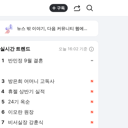
공유하기
검색
구독
뉴스 밖 이야기, 다음 커뮤니티 웹에서 보기
실시간 트렌드
오늘 16:02 기준
툴팁보기
1
반민정 9월 결혼
,유지
2
한상미 조사국장 해임
,상승
3
방은희 어머니 고독사
,신규
4
휴젤 상반기 실적
,신규
5
24기 옥순
,신규
6
이모란 원장
,신규
7
비서실장 강훈식
,신규