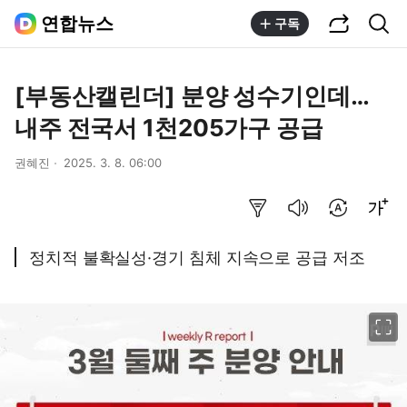
공유하기
통합검색
연합뉴스
구독
[부동산캘린더] 분양 성수기인데…
내주 전국서 1천205가구 공급
권혜진
2025. 3. 8. 06:00
요약보기
음성으로 듣기
번역 설정
글씨크기 조절하기
정치적 불확실성·경기 침체 지속으로 공급 저조
이미지 크게 보기