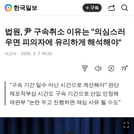
공유하기
통합검색
한국일보
구독
법원, 尹 구속취소 이유는 "의심스러
우면 피의자에 유리하게 해석해야"
이근아
2025. 3. 7. 19:20
요약보기
음성으로 듣기
번역 설정
글씨크기 조절하기
"구속 기간 일수 아닌 시간으로 계산해야" 판단
체포적부심 시간도 구속 기간으로 산입 인정해
재판부 "논란 두고 진행하면 재심 사유 될 수도"
이미지 크게 보기