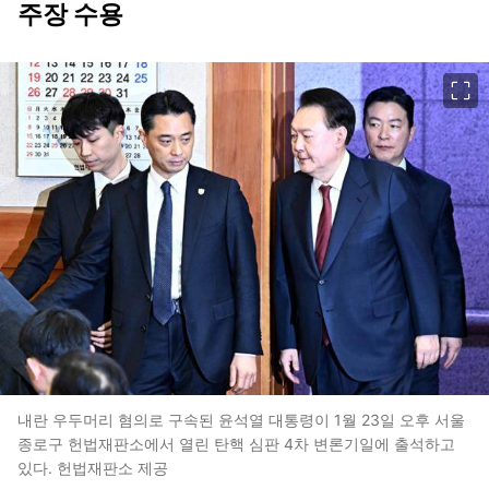
주장 수용
이미지 크게 보기
내란 우두머리 혐의로 구속된 윤석열 대통령이 1월 23일 오후 서울
종로구 헌법재판소에서 열린 탄핵 심판 4차 변론기일에 출석하고
있다. 헌법재판소 제공