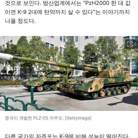
것으로 보인다. 방산업계에서는 "PzH2000 한 대 값
이면 K-9 2대에 탄약까지 살 수 있다"는 이야기까지
나올 정도다.
이미지 크게 보기
중국이 개발한 PLZ-05 자주포. [Gettyimage]
다른 국가의 자주포는 K-9에 비해 성능이 떨어진다.