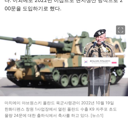
다. 이외에도 2022년 이집트도 현지생산 방식으로 2
00문을 도입하기로 했다.
이미지 크게 보기
마치에이 야브원스키 폴란드 육군사령관이 2022년 10월 19일
한화디펜스 창원 1사업장에서 열린 폴란드 수출 K9 자주포 초도
물량 24문에 대한 출하식에서 축사를 하고 있다. [뉴스1]