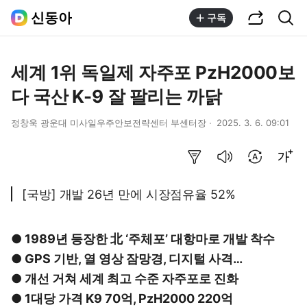
공유하기
통합검색
신동아
구독
세계 1위 독일제 자주포 PzH2000보
다 국산 K-9 잘 팔리는 까닭
정창욱 광운대 미사일우주안보전략센터 부센터장
2025. 3. 6. 09:01
요약보기
음성으로 듣기
번역 설정
글씨크기 조절하기
[국방] 개발 26년 만에 시장점유율 52%
● 1989년 등장한 北 ‘주체포’ 대항마로 개발 착수
● GPS 기반, 열 영상 잠망경, 디지털 사격…
● 개선 거쳐 세계 최고 수준 자주포로 진화
● 1대당 가격 K9 70억, PzH2000 220억