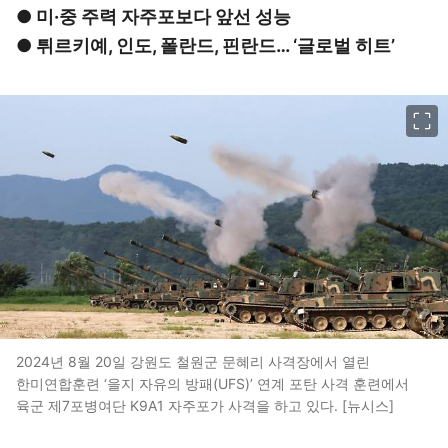
● 미·중 주력 자주포보다 앞선 성능
● 튀르키예, 인도, 폴란드, 핀란드… ‘글로벌 히트’
이미지 크게 보기
2024년 8월 20일 강원도 철원군 문혜리 사격장에서 열린
한미연합훈련 ‘을지 자유의 방패(UFS)’ 연계 포탄 사격 훈련에서
육군 제7포병여단 K9A1 자주포가 사격을 하고 있다. [뉴시스]