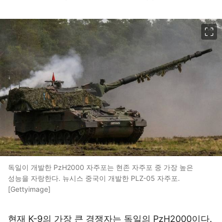
이미지 크게 보기
독일이 개발한 PzH2000 자주포는 현존 자주포 중 가장 높은
성능을 자랑한다. 뉴시스 중국이 개발한 PLZ-05 자주포.
[Gettyimage]
현재 K-9의 가장 큰 경쟁자는 독일의 PzH2000이다.