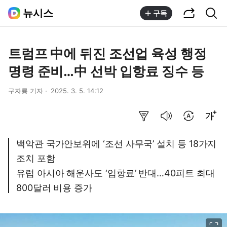
공유하기
통합검색
뉴시스
구독
트럼프 中에 뒤진 조선업 육성 행정
명령 준비…中 선박 입항료 징수 등
구자룡 기자
2025. 3. 5. 14:12
요약보기
음성으로 듣기
번역 설정
글씨크기 조절하기
백악관 국가안보위에 ‘조선 사무국’ 설치 등 18가지
조치 포함
유럽 아시아 해운사도 ‘입항료’ 반대…40피트 최대
800달러 비용 증가
이미지 크게 보기