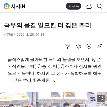
공유하기
통합검색
시사IN
구독
극우의 물결 일으킨 더 깊은 뿌리
천관율
2025. 2. 28. 07:29
요약보기
음성으로 듣기
번역 설정
글씨크기 조절하기
급작스럽게 몰아닥친 극우의 물결을 보면서, 많은
지식인들은 반(反)중국, 반(反)소수자 정서를 원인
으로 지목한다. 하지만 그 정서가 폭발하도록 해준
더 깊은 뿌리가 존재한다.
이미지 크게 보기