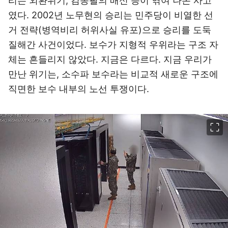
리는 외환위기, 김종필의 배신 등이 엮여 나온 사고
였다. 2002년 노무현의 승리는 민주당이 비열한 선
거 전략(병역비리 허위사실 유포)으로 승리를 도둑
질해간 사건이었다. 보수가 지형적 우위라는 구조 자
체는 흔들리지 않았다. 지금은 다르다. 지금 우리가
만난 위기는, 소수파 보수라는 비교적 새로운 구조에
직면한 보수 내부의 노선 투쟁이다.
이미지 크게 보기