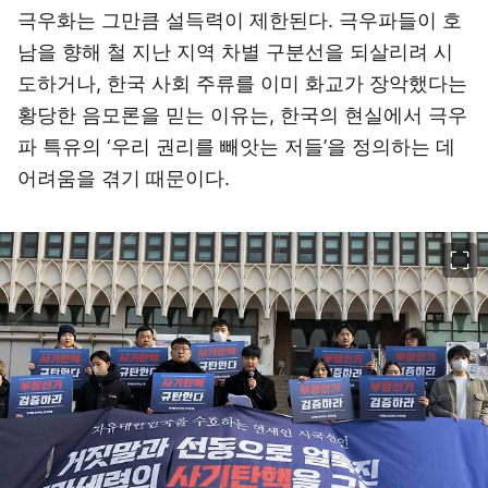
극우화는 그만큼 설득력이 제한된다. 극우파들이 호
남을 향해 철 지난 지역 차별 구분선을 되살리려 시
도하거나, 한국 사회 주류를 이미 화교가 장악했다는
황당한 음모론을 믿는 이유는, 한국의 현실에서 극우
파 특유의 ‘우리 권리를 빼앗는 저들’을 정의하는 데
어려움을 겪기 때문이다.
이미지 크게 보기