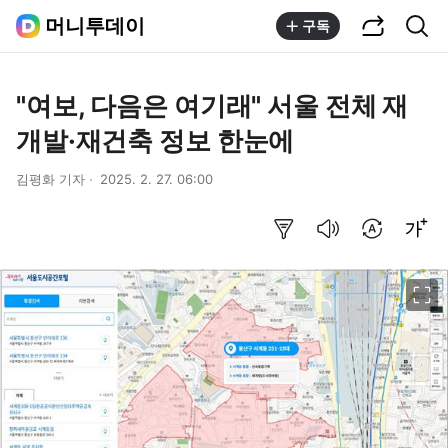
공유하기
통합검색
머니투데이
구독
"여보, 다음은 여기래" 서울 전체 재
개발·재건축 정보 한눈에
김평화 기자
2025. 2. 27. 06:00
요약보기
음성으로 듣기
번역 설정
글씨크기 조절하기
이미지 크게 보기