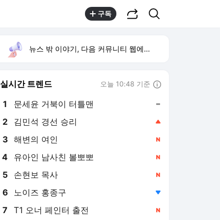
공유하기
검색
구독
뉴스 밖 이야기, 다음 커뮤니티 웹에서 보기
실시간 트렌드
오늘 10:48 기준
툴팁보기
1
문세윤 거북이 터틀맨
,유지
2
김민석 경선 승리
,상승
3
해변의 여인
,신규
4
유아인 남사친 볼뽀뽀
,신규
5
손현보 목사
,신규
6
노이즈 홍종구
,하락
7
T1 오너 페인터 출전
,신규