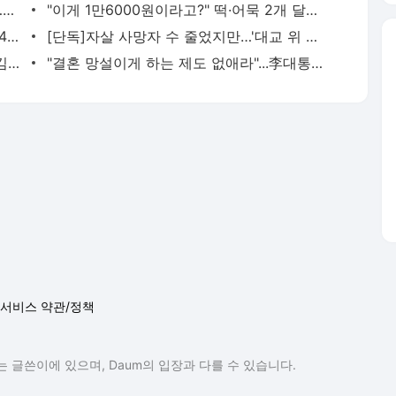
"여성들 성관계 몰카" 재혼 남편에 충격…두 딸도 "새엄마랑 살래" - 머니투데이
"이게 1만6000원이라고?" 떡·어묵 2개 달랑...워터파크 바가지 논란 - 머니투데이
6살 딸 "엄마 무서워" 울었지만…만취 194㎞ 질주, 예비신랑 숨졌다 - 머니투데이
[단독]자살 사망자 수 줄었지만…'대교 위 위험신호' 늘었다 - 머니투데이
[속보]민주당 전당대회 제주·인천 경선, 김민석 후보 모두 승리 - 머니투데이
"결혼 망설이게 하는 제도 없애라"...李대통령, 대출 등 22개 과제 손본다 - 머니투데이
서비스 약관/정책
 글쓴이에 있으며, Daum의 입장과 다를 수 있습니다.