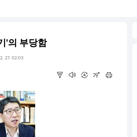
기'의 부당함
2. 27. 02:03
요약보기
음성으로 듣기
번역 설정
글씨크기 조절하기
인쇄하기