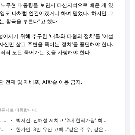
가 노무현 대통령을 보면서 타산지석으로 배운 게 있
진영도 나처럼 인간이겠거니 하며 믿었다. 하지만 그
는 참극을 부른다"고 했다.
어서기 위해 추구한 '대화와 타협의 정치'를 '어설
'자신만 살고 주변을 죽이는 정치'를 중단해야 한다.
우러러 모든 죽어가는 것을 사랑해야 한다.
. 무단 전재 및 재배포, AI학습 이용 금지.
언론사로 이동합니다.
신정환, 15년 전 '뎅기열 환자 연기' 전말…"생애 최악의 순간" - 머니투데이
박서진, 진해성 제치고 '2대 현역가왕' 최종 우승…꼴찌는 신유 - 머니투데이
박정수, 정경호 부친과 17년째 '사실혼'…"대들었더니 좋다고" - 머니투데이
한가인, 3번 유산 고백…"같은 주 수, 같은 이유로…무너지더라" - 머니투데이