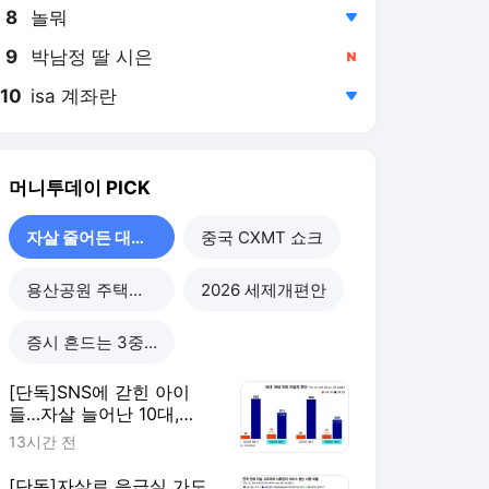
8
놀뭐
,하락
9
박남정 딸 시은
,신규
10
isa 계좌란
,하락
머니투데이
PICK
자살 줄어든 대한민국
중국 CXMT 쇼크
용산공원 주택공급
2026 세제개편안
증시 흔드는 3중 쏠림
[단독]SNS에 갇힌 아이
들…자살 늘어난 10대,
40%가 '대인관계' 호소
13시간 전
[단독]자살로 응급실 가도