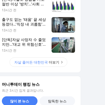
절반 이상 '방치'…'사회 안
전망' 재설계해야
13시간 전
출구도 없는 '태움' 끝 세상
등졌다...'직장 내 괴롭힘'
더 위험한 이유
13시간 전
[단독]자살 사망자 수 줄었
지만…'대교 위 위험신호'
늘었다
13시간 전
자살 줄어든 대한민국
더보기
머니투데이 랭킹 뉴스
최근 3시간 집계 결과입니다.
많이 본 뉴스
탐독한 뉴스