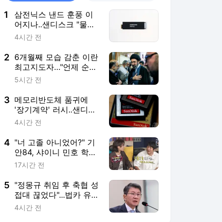
1
삼전닉스 낸드 훈풍 이
어지나..샌디스크 "물량
없어 못 번다" 공식화
4시간 전
2
6개월째 모습 감춘 이란
최고지도자…"언제 순교
해도 놀랍지 않아"
5시간 전
3
메모리반도체 품귀에
'장기계약' 러시..샌디스
크·난야도 LTA 확대
4시간 전
4
"너 고졸 아니었어?" 기
안84, 샤이니 민호 학력
에 '충격'
17시간 전
5
"정몽규 취임 후 축협 성
접대 끊었다"...법카 유흥
업소 사용 '전면 차단'
4시간 전