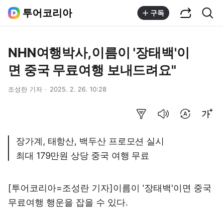
공유하기
통합검색
투어코리아
구독
NHN여행박사,이름이 '장태백'이
면 중국 무료여행 보내드려요"
조성란 기자
2025. 2. 26. 10:28
요약보기
음성으로 듣기
번역 설정
글씨크기 조절하기
장가계, 태항산, 백두산 프로모션 실시
최대 179만원 상당 중국 여행 무료
[투어코리아=조성란 기자]이름이 '장태백'이면 중국
무료여행 행운을 잡을 수 있다.