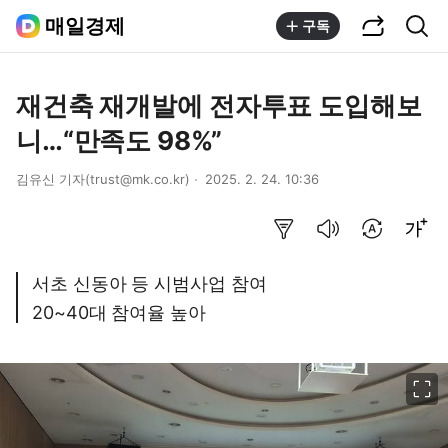
공유하기
통합검색
매일경제
구독
재건축 재개발에 전자투표 도입해보
니…“만족도 98%”
김유신 기자(trust@mk.co.kr)
2025. 2. 24. 10:36
요약보기
음성으로 듣기
번역 설정
글씨크기 조절하기
서초 신동아 등 시범사업 참여
20~40대 참여율 높아
이미지 크게 보기