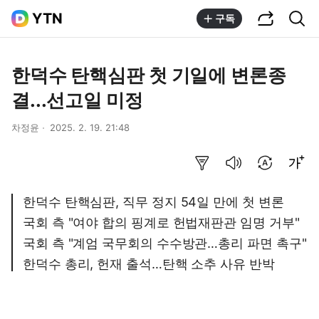
공유하기
통합검색
YTN
구독
한덕수 탄핵심판 첫 기일에 변론종
결...선고일 미정
차정윤
2025. 2. 19. 21:48
요약보기
음성으로 듣기
번역 설정
글씨크기 조절하기
한덕수 탄핵심판, 직무 정지 54일 만에 첫 변론
국회 측 "여야 합의 핑계로 헌법재판관 임명 거부"
국회 측 "계엄 국무회의 수수방관…총리 파면 촉구"
한덕수 총리, 헌재 출석…탄핵 소추 사유 반박