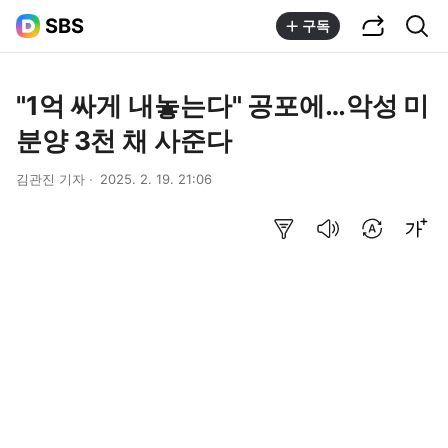
공유하기
통합검색
SBS
구독
"1억 싸게 내놓는다" 공포에…악성 미
분양 3천 채 사준다
김관진 기자
2025. 2. 19. 21:06
요약보기
음성으로 듣기
번역 설정
글씨크기 조절하기