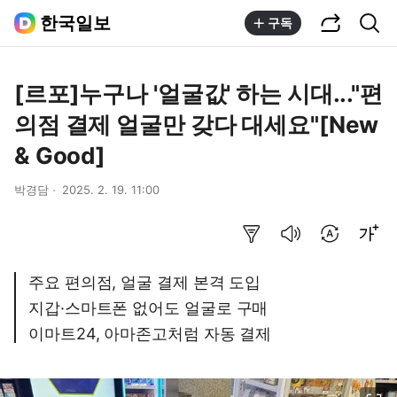
공유하기
통합검색
한국일보
구독
[르포]누구나 '얼굴값' 하는 시대..."편
의점 결제 얼굴만 갖다 대세요"[New
& Good]
박경담
2025. 2. 19. 11:00
요약보기
음성으로 듣기
번역 설정
글씨크기 조절하기
주요 편의점, 얼굴 결제 본격 도입
지갑·스마트폰 없어도 얼굴로 구매
이마트24, 아마존고처럼 자동 결제
이미지 크게 보기