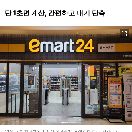
단 1초면 계산, 간편하고 대기 단축
이미지 크게 보기
13일 서울 강남구에 위치한 이마트24 코엑스점 모습. 계산대가