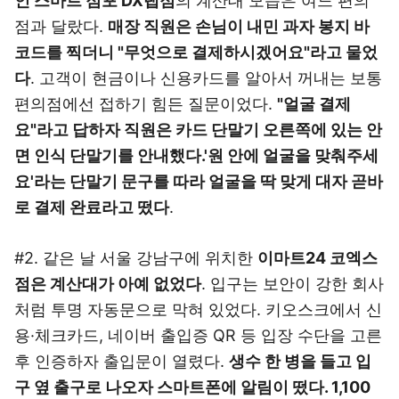
인 스마트 점포 DX랩점
의 계산대 모습은 여느 편의
점과 달랐다.
매장 직원은 손님이 내민 과자 봉지 바
코드를 찍더니 "무엇으로 결제하시겠어요"라고 물었
다
. 고객이 현금이나 신용카드를 알아서 꺼내는 보통
편의점에선 접하기 힘든 질문이었다.
"얼굴 결제
요"라고 답하자 직원은 카드 단말기 오른쪽에 있는 안
면 인식 단말기를 안내했다.
'원 안에 얼굴을 맞춰주세
요'라는 단말기 문구를 따라 얼굴을 딱 맞게 대자 곧바
로 결제 완료라고 떴다
.
#2. 같은 날 서울 강남구에 위치한
이마트24 코엑스
점은 계산대가 아예 없었다
. 입구는 보안이 강한 회사
처럼 투명 자동문으로 막혀 있었다. 키오스크에서 신
용·체크카드, 네이버 출입증 QR 등 입장 수단을 고른
후 인증하자 출입문이 열렸다.
생수 한 병을 들고 입
구 옆 출구로 나오자 스마트폰에 알림이 떴다. 1,100