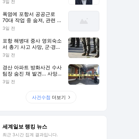
3일 전
폭염에 포항서 공공근로
70대 작업 중 숨져, 관련 사
업 전면 중단 [사건수첩]
3일 전
포항 해병대 중사 영외숙소
서 총기 사고 사망, 군·경찰
수사 착수 [사건수첩]
3일 전
경산 아파트 방화사건 수사
팀장 숨진 채 발견… 사망
경위 조사 [사건수첩]
3일 전
사건수첩
더보기
세계일보 랭킹 뉴스
최근 3시간 집계 결과입니다.