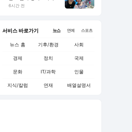
별에 미안함 고백
6시간 전
서비스 바로가기
뉴스
연예
스포츠
뉴스 홈
기후/환경
사회
경제
정치
국제
문화
IT/과학
인물
지식/칼럼
연재
배열설명서