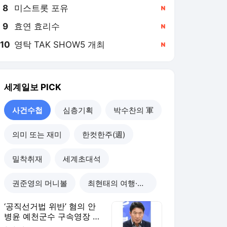
8
미스트롯 포유
,신규
9
효연 효리수
,신규
10
영탁 TAK SHOW5 개최
,신규
세계일보
PICK
사건수첩
심층기획
박수찬의 軍
의미 또는 재미
한컷한주(週)
밀착취재
세계초대석
권준영의 머니볼
최현태의 여행·와인홀릭
‘공직선거법 위반’ 혐의 안
병윤 예천군수 구속영장 기
각 [사건수첩]