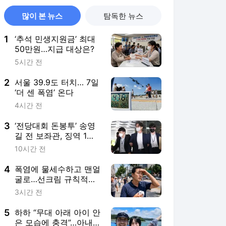
많이 본 뉴스
탐독한 뉴스
1
‘추석 민생지원금’ 최대
50만원…지급 대상은?
5시간 전
2
서울 39.9도 터치… 7일
‘더 센 폭염’ 온다
4시간 전
3
‘전당대회 돈봉투’ 송영
길 전 보좌관, 징역 1년2
개월 확정
10시간 전
4
폭염에 물세수하고 맨얼
굴로…선크림 규칙적으
로 바르는 남성 단 9.5%
3시간 전
5
하하 “무대 아래 아이 안
은 모습에 충격”…아내