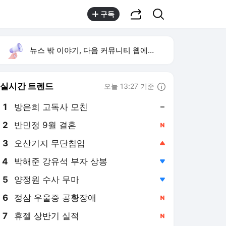
공유하기
검색
구독
뉴스 밖 이야기, 다음 커뮤니티 웹에서 보기
실시간 트렌드
오늘 13:27 기준
툴팁보기
1
방은희 고독사 모친
,유지
3
오산기지 무단침입
,상승
4
박해준 강유석 부자 상봉
,하락
5
양정원 수사 무마
,하락
6
정삼 우울증 공황장애
,신규
7
휴젤 상반기 실적
,신규