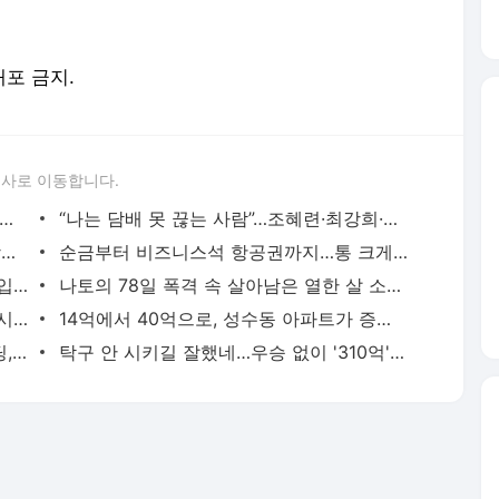
론사로 이동합니다.
면 5개” 임지연부터 이소라까지, 톱스타들의 살 안 찌는 루틴
“나는 담배 못 끊는 사람”…조혜련·최강희·김동완이 금연에 성공한 이유
수백억 벌어 떠난 여행, 엄정화·김종국·장윤정이 마주한 진짜 성공
순금부터 비즈니스석 항공권까지…통 크게 스태프 챙긴 소지섭·아이유·김우빈
“때로는 비굴해져야 한다”, 35억 빌딩 매입한 권성준 셰프의 자산 증식법
나토의 78일 폭격 속 살아남은 열한 살 소년은 어떻게 세계 1위가 됐나
통장 잔고 230억원보다 값진 거처, 소녀시대 유리가 제주 촌동네를 택한 이유
14억에서 40억으로, 성수동 아파트가 증명한 남궁민의 27년 공식
박중훈이 20년 전 60억에 산 역삼동 빌딩, 400억 차익 만든 침묵의 법칙
탁구 안 시키길 잘했네…우승 없이 '310억' 번 탁구 전설 아들의 눈물
서비스 약관/정책