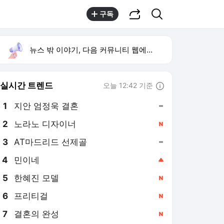
공유하기
검색
구독
뉴스 밖 이야기, 다음 커뮤니티 웹에서 보기
실시간 트렌드
오늘 12:42 기준
툴팁보기
1
지안 엄정욱 결혼
,유지
2
노라노 디자이너
,신규
3
AT마드리드 선제골
,유지
4
민이네
,상승
5
한혜진 모델
,신규
6
프리티걸
,신규
7
결혼의 완성
,신규