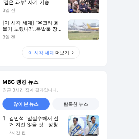
'검은 과부' 사기 기승
3일 전
[이 시각 세계] "우크라 화
물기 노렸나?"‥폭발물 장
착 드론 발견
3일 전
이 시각 세계
더보기
MBC 랭킹 뉴스
최근 3시간 집계 결과입니다.
많이 본 뉴스
탐독한 뉴스
1
김민석 "말실수해서 선
거 지진 않을 것"‥정청
래 "당 대표 된 양 행동"
7시간 전