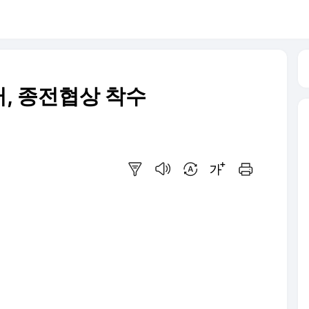
러, 종전협상 착수
요약보기
음성으로 듣기
번역 설정
글씨크기 조절하기
인쇄하기