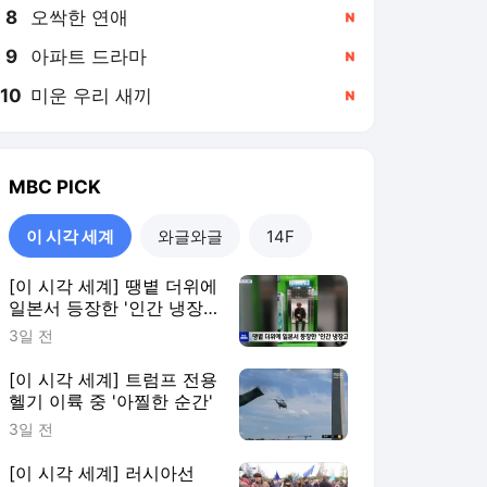
8
오싹한 연애
,신규
9
아파트 드라마
,신규
10
미운 우리 새끼
,신규
MBC
PICK
이 시각 세계
와글와글
14F
[이 시각 세계] 땡볕 더위에
일본서 등장한 '인간 냉장
고'
3일 전
[이 시각 세계] 트럼프 전용
헬기 이륙 중 '아찔한 순간'
3일 전
[이 시각 세계] 러시아선