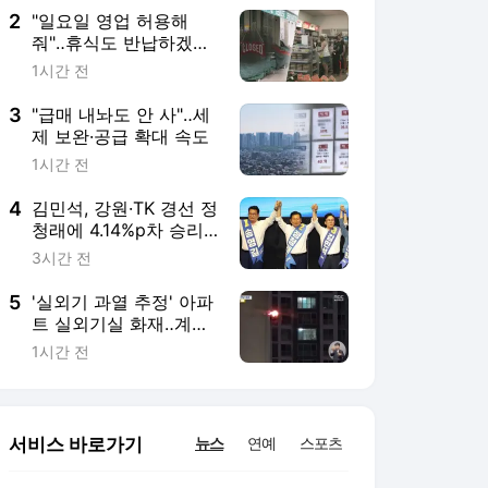
2
"일요일 영업 허용해
줘"‥휴식도 반납하겠다
는 침체된 독일 경제
1시간 전
3
"급매 내놔도 안 사"‥세
제 보완·공급 확대 속도
1시간 전
4
김민석, 강원·TK 경선 정
청래에 4.14%p차 승리‥
누적득표 박빙 지속
3시간 전
5
'실외기 과열 추정' 아파
트 실외기실 화재‥계곡
서 물놀이하던 30대 남
1시간 전
성 숨져
서비스 바로가기
뉴스
연예
스포츠