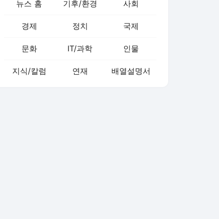
뉴스 홈
기후/환경
사회
경제
정치
국제
문화
IT/과학
인물
지식/칼럼
연재
배열설명서