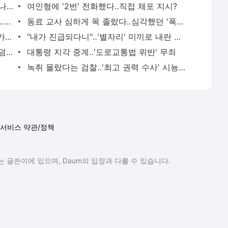
"총선 전 김 여사 48분 통화"‥개입 정황 나왔다
여인형에 '2번' 전화했다‥직접 체포 지시?
김경수 "유승민·심상정 입각 제안 없었다‥발언 정중히 사과"
동료 교사 심하게 목 졸랐다‥심각했던 '폭력성'
[제보는 MBC] 쿠팡만 믿고 영양제 샀다가‥'짝퉁' 먹고 간수치 2배로
"내가 진급되다니"‥'별자리' 미끼로 내란 포섭
김구 선생이 중국 국적?‥"할아버지가 무덤서‥"
대통령 지각 중계‥'도로교통법 위반' 무죄
녹취 몰랐다는 검찰‥'최고 권력 수사' 시늉만?
서비스 약관/정책
 글쓴이에 있으며, Daum의 입장과 다를 수 있습니다.