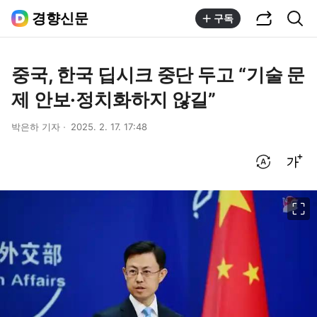
공유하기
통합검색
경향신문
구독
중국, 한국 딥시크 중단 두고 “기술 문
제 안보·정치화하지 않길”
박은하 기자
2025. 2. 17. 17:48
번역 설정
글씨크기 조절하기
이미지 크게 보기