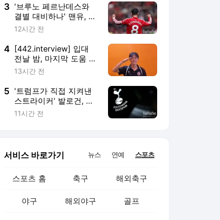
수...UCL 원하는 은디아
3
'브루노 페르난데스와
예 흔들리나
결별 대비하나' 맨유, 노
팅엄 포레스트 에이스
12시간 전
깁스 화이트 영입 검토...
장기적인 대체자로 낙점
4
[442.interview] 입대
전날 밤, 마지막 도움 선
물하고 떠난 김준하 “더
13시간 전
좋은 선수가 돼서 돌아
올게요”
5
'트럼프가 직접 지켜낸
스트라이커' 발로건, 최
전방 보강 급한 토트넘
11시간 전
에 역제안...아스널 성골
유스의 믿기 힘든 파격
행보
서비스 바로가기
뉴스
연예
스포츠
스포츠 홈
축구
해외축구
야구
해외야구
골프