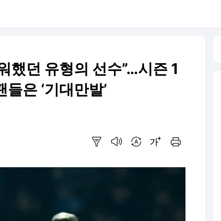
워했던 유형의 선수”…시즌 1
팬들은 ‘기대만발’
요약보기
음성으로 듣기
번역 설정
글씨크기 조절하기
인쇄하기