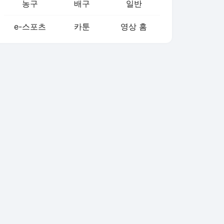
농구
배구
일반
e-스포츠
카툰
영상 홈