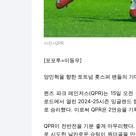
사진=QPR
[포포투=이동우]
양민혁을 향한 토트넘 홋스퍼 팬들의 기
퀸즈 파크 레인저스(QPR)는 15일 오
로드에서 열린 2024-25시즌 잉글랜드 
로 승리했다. 이로써 QPR은 2연승을 기록,
QPR이 전반전을 기분 좋게 마무리했다.
로 시도한 날카로운 슈팅이 원더골을 만