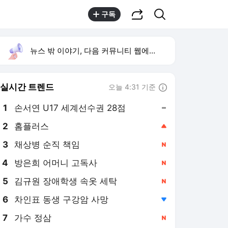
공유하기
검색
구독
뉴스 밖 이야기, 다음 커뮤니티 웹에서 보기
실시간 트렌드
오늘 4:31 기준
툴팁보기
1
손서연 U17 세계선수권 28점
,유지
2
홈플러스
,상승
3
채상병 순직 책임
,신규
4
방은희 어머니 고독사
,신규
5
김규원 장애학생 속옷 세탁
,신규
6
차인표 동생 구강암 사망
,하락
7
가수 정삼
,신규