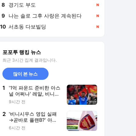
8
경기도 부도
,신규
9
나는 솔로 그후 사랑은 계속된다
,신규
10
서초동 다보빌딩
,신규
포포투 랭킹 뉴스
최근 3시간 집계 결과입니다.
많이 본 뉴스
1
'1억 파운드 준비한 아스
널 어쩌나' 레알, 비니시
우스 연봉 인상 결단→
9시간 전
재계약 임박...디오망데
영입과 동시 진행
2
'비니시우스 영입 실패
→곧바로 플랜B?' 아스
널, 재계약 거절한 에버
6시간 전
턴 에이스 영입 착