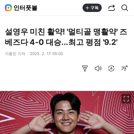
공유하기
통합검색
인터풋볼
구독
설영우 미친 활약! '멀티골 맹활약' 즈
베즈다 4-0 대승...최고 평점 '9.2'
가동민 기자
2025. 2. 17. 05:05
요약보기
음성으로 듣기
번역 설정
글씨크기 조절하기
이미지 크게 보기