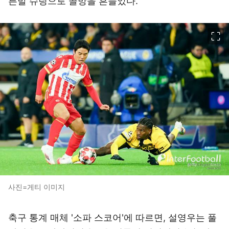
른발 슈팅으로 골망을 흔들었다.
이미지 크게 보기
사진=게티 이미지
축구 통계 매체 '소파 스코어'에 따르면, 설영우는 풀