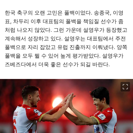
한국 축구의 오랜 고민은 풀백이었다. 송종국, 이영
표, 차두리 이후 대표팀의 풀백을 책임질 선수가 좀
처럼 나오지 않았다. 그런 가운데 설영우가 등장했고
계속해서 성장하고 있다. 설영우는 대표팀에서 주전
풀백으로 자리 잡았고 유럽 진출까지 이뤄냈다. 양쪽
풀백을 모두 뛸 수 있어 높게 평가받았다. 설영우가
즈베즈다에서 더욱 좋은 선수가 되길 바란다.
이미지 크게 보기