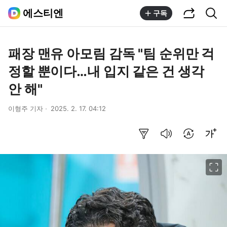
공유하기
통합검색
에스티엔
구독
패장 맨유 아모림 감독 "팀 순위만 걱
정할 뿐이다…내 입지 같은 건 생각
안 해"
이형주 기자
2025. 2. 17. 04:12
요약보기
음성으로 듣기
번역 설정
글씨크기 조절하기
이미지 크게 보기