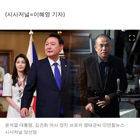
(시사저널=이혜영 기자)
이미지 크게 보기
윤석열 대통령, 김건희 여사 정치 브로커 명태균씨 ⓒ연합뉴스·
시사저널 양선영