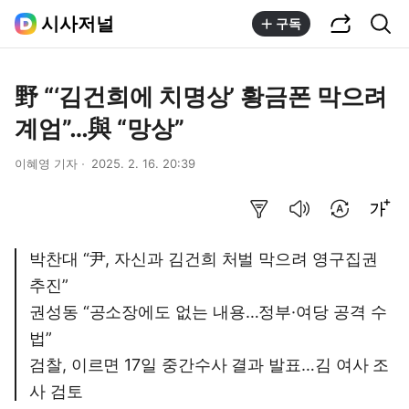
공유하기
통합검색
시사저널
구독
野 “‘김건희에 치명상’ 황금폰 막으려
계엄”…與 “망상”
이혜영 기자
2025. 2. 16. 20:39
요약보기
음성으로 듣기
번역 설정
글씨크기 조절하기
박찬대 “尹, 자신과 김건희 처벌 막으려 영구집권
추진”
권성동 “공소장에도 없는 내용…정부·여당 공격 수
법”
검찰, 이르면 17일 중간수사 결과 발표…김 여사 조
사 검토