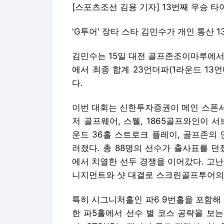
[스포츠조선 김용 기자] 13번째 우승 타
'G투어' 장타 스타 김민수가 개인 통산 
김민수는 15일 대전 골프존조이마루에서 열
에서 최종 합계 23언더파(1라운드 13
다.
이번 대회는 신한투자증권이 메인 스폰서
저 골프웨어, 스웰, 1865골프와인이 
운드 36홀 스트로크 플레이, 골프존의
러졌다. 총 88명의 선수가 출사표를 
에서 치열한 선두 경쟁을 이어갔다. 고
니지먼트와 샷 대결로 스크린골프투어의 
특히 시그니처홀인 파6 9번홀을 포함해
한 파5홀에서 선수 별 코스 공략을 보