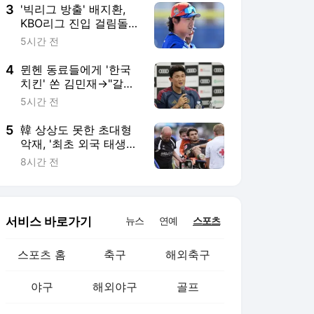
3
'빅리그 방출' 배지환,
KBO리그 진입 걸림돌 3
가지
5시간 전
4
뮌헨 동료들에게 '한국
치킨' 쏜 김민재→"갈치
+흑돼지는 안 먹였나"
5시간 전
獨 매체 지적…김민재만
큼 파급력 큰 'K푸드'
5
韓 상상도 못한 초대형
악재, '최초 외국 태생
혼혈' 카스트로프, 응급
8시간 전
차 타고 병원 후송...정확
한 부상 정도는 아직
서비스 바로가기
뉴스
연예
스포츠
스포츠 홈
축구
해외축구
야구
해외야구
골프