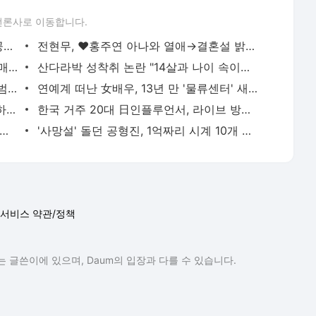
언론사로 이동합니다.
[단독] 배용준♥박수진, 하와이 근황 첫공개...각별한 자녀 사랑+통 큰…
전현무, ♥홍주연 아나와 열애→결혼설 밝혔다 "20세 연하 그 친구에게 …
이윤진 딸 소을, 15세에 '늘씬' 비키니 몸매 자랑...폭풍성장 근황
산다라박 성착취 논란 "14살과 나이 속이고 데이트" [종합]
'나 혼자 산다' 대상받은 전현무, 우상 손범수에 "평행이론 그 자체"
연예계 떠난 女배우, 13년 만 '물류센터' 새벽 알바 포착 "지옥 같았다"
정재용 “'불화설' 김창열에 전화해라” 이하늘 제안에 단호한 거절
한국 거주 20대 日인플루언서, 라이브 방송 도중 사망..시청자들 목격 '충격'
, 5년만 기러기 생활 청산...♥한유라·쌍둥이 딸 귀국 "韓 가을, 미친듯이 설레"
'사망설' 돌던 공형진, 1억짜리 시계 10개 팔아 직원 월급…"치아 빠질 정도 스트레스"
서비스 약관/정책
 글쓴이에 있으며, Daum의 입장과 다를 수 있습니다.