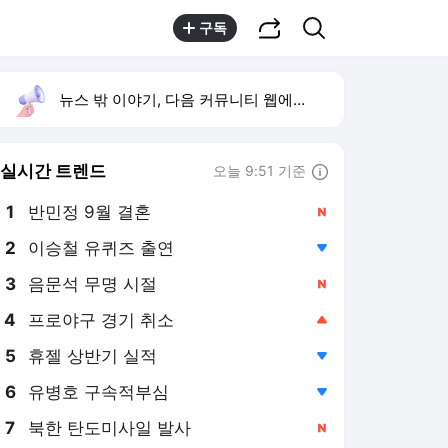
공유하기
검색
구독
뉴스 밖 이야기, 다음 커뮤니티 웹에서 보기
실시간 트렌드
오늘 9:51 기준
툴팁보기
1
반민정 9월 결혼
,신규
2
이승철 유퀴즈 출연
,하락
3
음문석 무명 시절
,신규
4
프로야구 경기 취소
,상승
5
휴젤 상반기 실적
,하락
6
유병호 구속적부심
,하락
7
북한 탄도미사일 발사
,신규