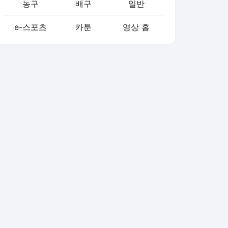
농구
배구
일반
e-스포츠
카툰
영상 홈