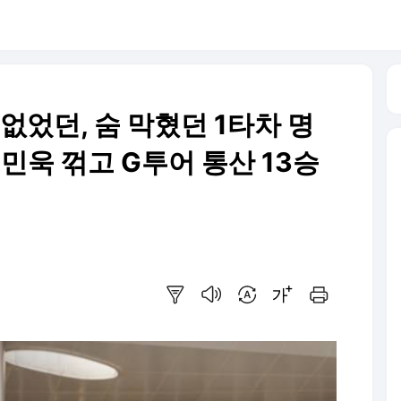
 없었던, 숨 막혔던 1타차 명
최민욱 꺾고 G투어 통산 13승
요약보기
음성으로 듣기
번역 설정
글씨크기 조절하기
인쇄하기