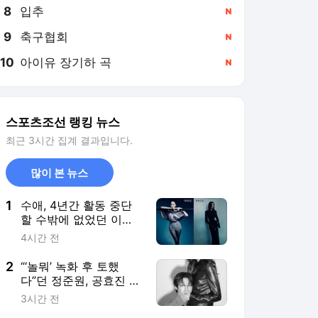
8
입추
,신규
9
축구협회
,신규
10
아이유 장기하 곡
,신규
스포츠조선 랭킹 뉴스
최근 3시간 집계 결과입니다.
많이 본 뉴스
1
수애, 4년간 활동 중단
할 수밖에 없었던 이유
"편성 기다리다 계속 불
4시간 전
발"
2
“‘놀뭐’ 녹화 후 토했
다”던 정준원, 공효진 품
에 포옥 안겨 파격 포즈
3시간 전