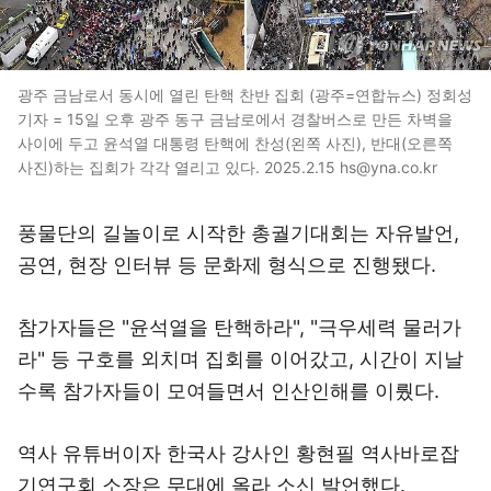
광주 금남로서 동시에 열린 탄핵 찬반 집회 (광주=연합뉴스) 정회성
기자 = 15일 오후 광주 동구 금남로에서 경찰버스로 만든 차벽을
사이에 두고 윤석열 대통령 탄핵에 찬성(왼쪽 사진), 반대(오른쪽
사진)하는 집회가 각각 열리고 있다. 2025.2.15 hs@yna.co.kr
풍물단의 길놀이로 시작한 총궐기대회는 자유발언,
공연, 현장 인터뷰 등 문화제 형식으로 진행됐다.
참가자들은 "윤석열을 탄핵하라", "극우세력 물러가
라" 등 구호를 외치며 집회를 이어갔고, 시간이 지날
수록 참가자들이 모여들면서 인산인해를 이뤘다.
역사 유튜버이자 한국사 강사인 황현필 역사바로잡
기연구회 소장은 무대에 올라 소신 발언했다.