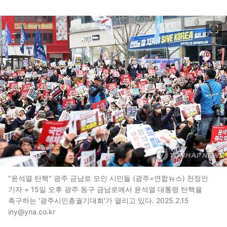
이미지 크게 보기
"윤석열 탄핵" 광주 금남로 모인 시민들 (광주=연합뉴스) 천정인
기자 = 15일 오후 광주 동구 금남로에서 윤석열 대통령 탄핵을
촉구하는 '광주시민총궐기대회'가 열리고 있다. 2025.2.15
iny@yna.co.kr