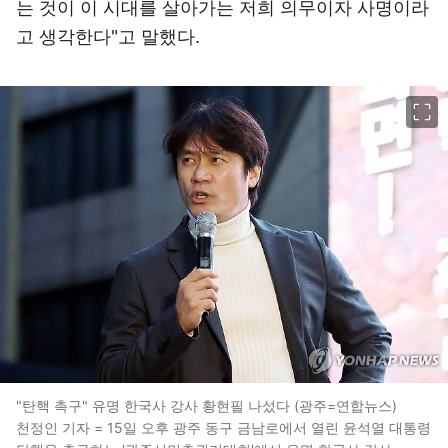
는 것이 이 시대를 살아가는 저희 의무이자 사명이라
고 생각한다"고 말했다.
이미지 크게 보기
"탄핵 촉구" 유명 한국사 강사 황현필 나섰다 (광주=연합뉴스)
천정인 기자 = 15일 오후 광주 동구 금남로에서 열린 윤석열 대통령