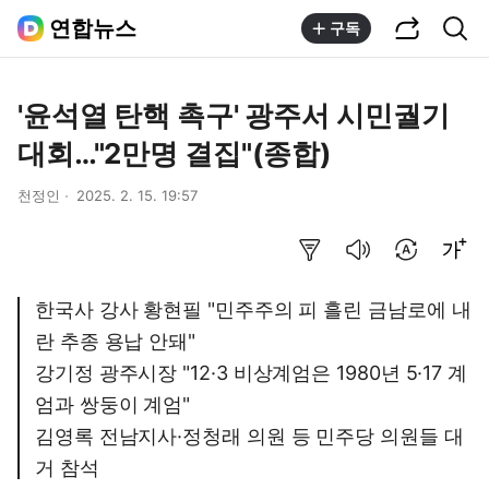
공유하기
통합검색
연합뉴스
구독
'윤석열 탄핵 촉구' 광주서 시민궐기
대회…"2만명 결집"(종합)
천정인
2025. 2. 15. 19:57
요약보기
음성으로 듣기
번역 설정
글씨크기 조절하기
한국사 강사 황현필 "민주주의 피 흘린 금남로에 내
란 추종 용납 안돼"
강기정 광주시장 "12·3 비상계엄은 1980년 5·17 계
엄과 쌍둥이 계엄"
김영록 전남지사·정청래 의원 등 민주당 의원들 대
거 참석