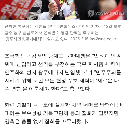
尹파면 촉구하는 시민들 (광주=연합뉴스) 천정인 기자 = 15일 오후
광주 동구 금남로에서 윤석열 대통령 탄핵을 촉구하는
'광주시민총궐기대회'가 열리고 있다. 2025.2.15 iny@yna.co.kr
조국혁신당 김선민 당대표 권한대행은 "법원과 인권
위에 난입하고 선거를 부정하는 극우 파시즘 세력이
민주화의 성지 광주에마저 난입했다"며 "민주주의를
지키기 위해 모인 모든 헌정 수호 세력이 '새로운 다
수 연합'을 이룩해야 한다"고 촉구했다.
한편 경찰이 금남로에 설치한 차벽 너머로 탄핵에 반
대하는 보수성향 기독교단체 등의 집회가 열렸지만
양측은 충돌 없이 집회를 마무리했다.